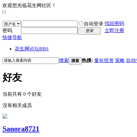
欢迎您光临花生网社区！
|
|
找回密码
自动登录
密码
立即注册
登录
快捷导航
花生网论坛
BBS
搜索
热搜:
量化投资
策略
自动
搜索
好友
当前共有
0
个好友
没有相关成员
Sanora8721